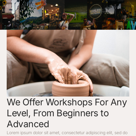
Launch Date
We Offer Workshops For Any
Level, From Beginners to
Advanced
Lorem ipsum dolor sit amet, consectetur adipiscing elit, sed do