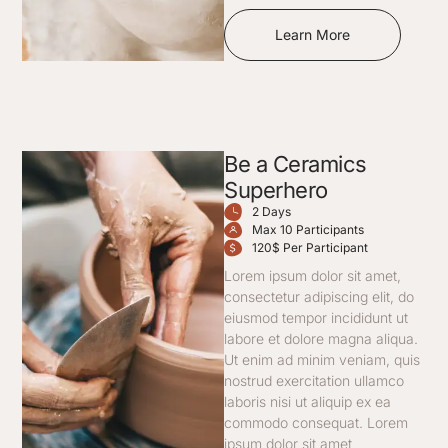
Learn More
Be a Ceramics
Superhero
2 Days
Max 10 Participants
120$ Per Participant
Lorem ipsum dolor sit amet,
consectetur adipiscing elit, do
eiusmod tempor incididunt ut
labore et dolore magna aliqua.
Ut enim ad minim veniam, quis
nostrud exercitation ullamco
laboris nisi ut aliquip ex ea
commodo consequat. Lorem
ipsum dolor sit amet